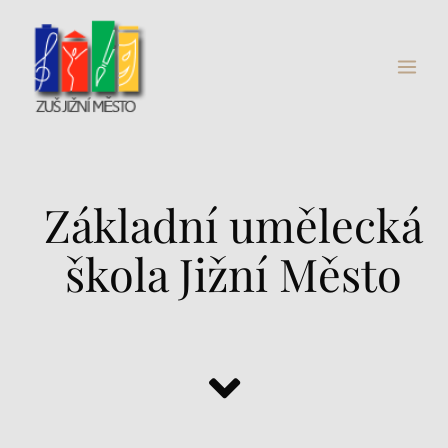
Přeskočit
Main
na
Menu
obsah
Základní umělecká
škola Jižní Město