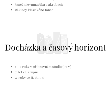
taneční gymnastika a akrobacie
základy klasického tance
Docházka a časový horizont
1 – 2 roky v přípravném studiu (PTV)
7 let v I. stupni
4 roky ve II. stupni