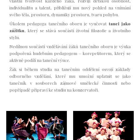
vlastní tvořivost každého žáka, rozvíjí dětskou osobnost,
individualitu a talent, přibližují mu nový pohled na vnímání
svého těla, prostoru, dynamiky prostoru, tvaru pohybu.
Úkolem pedagoga tanečního oboru je vyučovat
tanci jako
zážitku
, který se stává součástí životní filozofie a životního
stylu.
Nedílnou součástí vzdělávání žáků tanečního oboru je výuka
podpořená hudebním pedagogem – korepetitorem, který se
aktivně podílí na taneční výuce.
Žák si během studia na tanečním oddělení osvojí základy
odborného vzdělání, které mu umožní uplatnit se jako
tanečník v souborech zájmové umělecké činnosti nebo
popřípadě připraví ke studiu na konzervatoři.