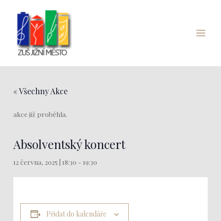
Přeskočit
Main
na
Menu
obsah
« Všechny Akce
akce již proběhla.
Absolventský koncert
12 června, 2025 | 18:30
-
19:30
Přidat do kalendáře