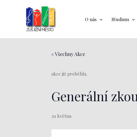
Přeskočit
na
obsah
O nás
Studium
« Všechny Akce
akce již proběhla.
Generální zko
29 května