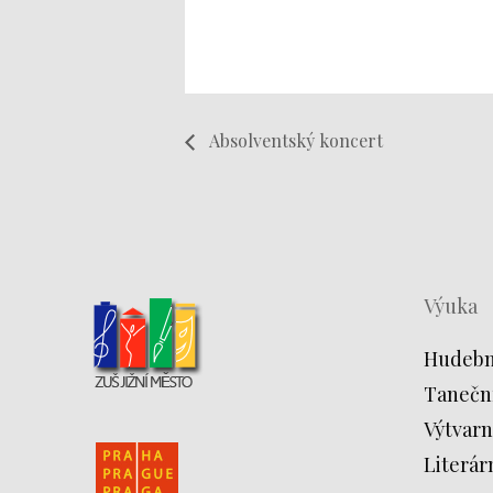
Absolventský koncert
Výuka
Hudebn
Tanečn
Výtvarn
Literár