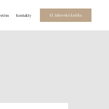
El. žákovská knížka
ystém
Kontakty