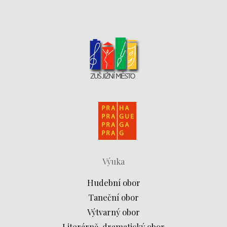
Výuka
Hudební obor
Taneční obor
Výtvarný obor
Literárně-dramatický obor