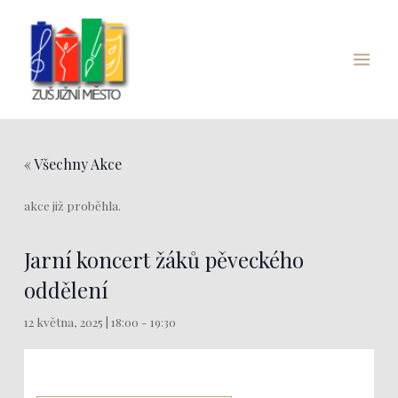
Přeskočit
Main
na
Menu
obsah
« Všechny Akce
akce již proběhla.
Jarní koncert žáků pěveckého
oddělení
12 května, 2025 | 18:00
-
19:30