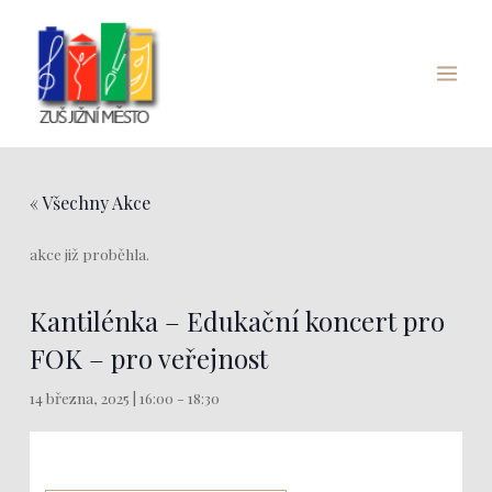
Přeskočit
Main
na
Menu
obsah
« Všechny Akce
akce již proběhla.
Kantilénka – Edukační koncert pro
FOK – pro veřejnost
14 března, 2025 | 16:00
-
18:30