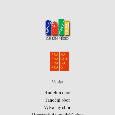
Výuka
Hudební obor
Taneční obor
Výtvarný obor
Literárně-dramatický obor