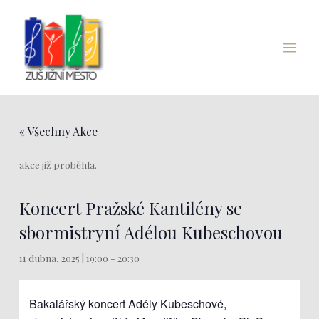
Přeskočit
Main
na
Menu
obsah
« Všechny Akce
akce již proběhla.
Koncert Pražské Kantilény se
sbormistryní Adélou Kubeschovou
11 dubna, 2025 | 19:00
-
20:30
Bakalářský koncert Adély Kubeschové,