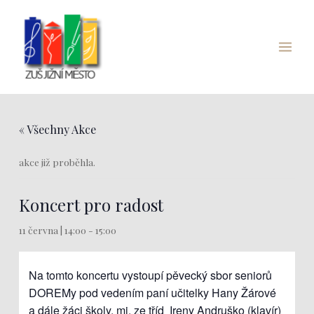
Přeskočit
Main
na
Menu
obsah
« Všechny Akce
akce již proběhla.
Koncert pro radost
11 června | 14:00
-
15:00
Na tomto koncertu vystoupí pěvecký sbor seniorů
DOREMy pod vedením paní učitelky Hany Žárové
a dále žáci školy, mj. ze tříd Ireny Andruško (klavír)