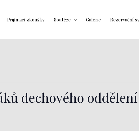
Přijímací zkoušky
Soutěže
Galerie
Rezervační s
áků dechového oddělení