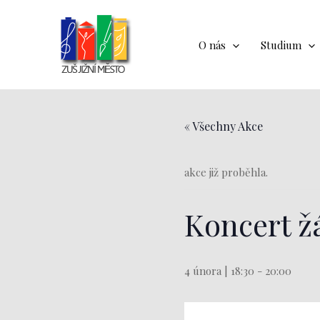
Přeskočit
na
obsah
O nás
Studium
« Všechny Akce
akce již proběhla.
Koncert ž
4 února | 18:30
-
20:00