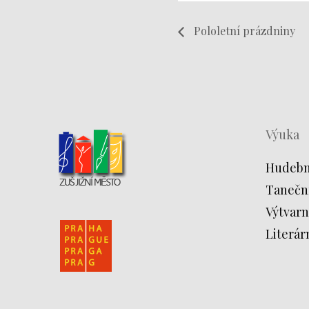
Pololetní prázdniny
Výuka
Hudebn
Tanečn
Výtvarn
Literár