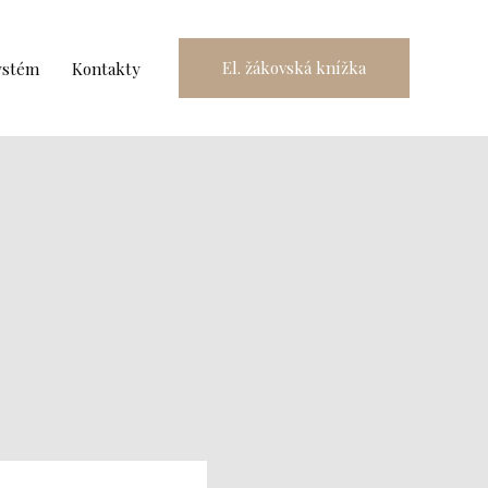
El. žákovská knížka
ystém
Kontakty