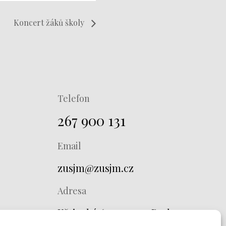
Koncert žáků školy
Telefon
267 900 131
Email
zusjm@zusjm.cz
Adresa
Křtinská 673, 149 00 Praha 4