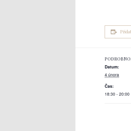
Přida
PODROBNO
Datum:
4 února
Čas:
18:30 - 20:00