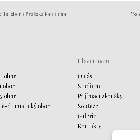
kého sboru Pražská kantiléna
Vzd
Hlavní menu
í obor
O nás
í obor
Studium
ý obor
Přijímací zkoušky
ně-dramatický obor
Soutěže
Galerie
Kontakty