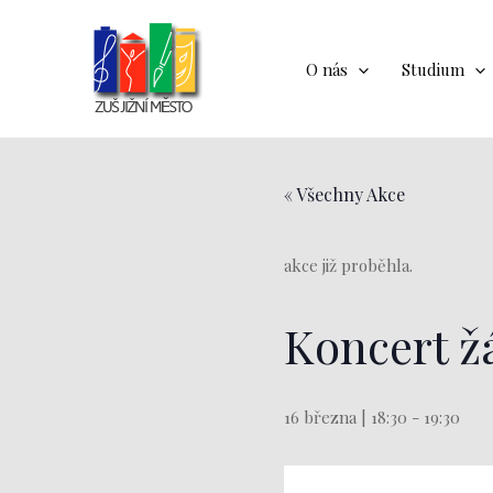
Přeskočit
na
obsah
O nás
Studium
« Všechny Akce
akce již proběhla.
Koncert ž
16 března | 18:30
-
19:30