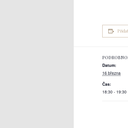
Přida
PODROBNO
Datum:
16 března
Čas:
18:30 - 19:30