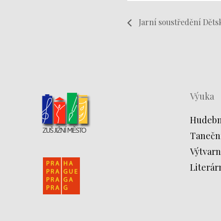
Jarní soustředění Děts
Výuka
Hudebn
Tanečn
Výtvarn
Literár