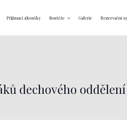
Přijímací zkoušky
Soutěže
Galerie
Rezervační s
áků dechového oddělení