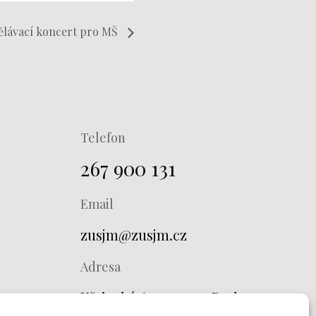
ělávací koncert pro MŠ
Telefon
267 900 131
Email
zusjm@zusjm.cz
Adresa
Křtinská 673, 149 00 Praha 4