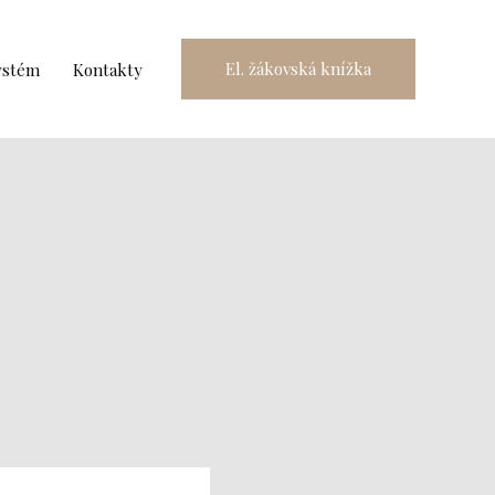
El. žákovská knížka
ystém
Kontakty