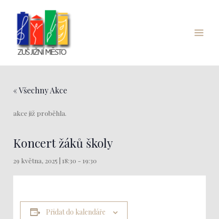
Přeskočit
Main
na
Menu
obsah
« Všechny Akce
akce již proběhla.
Koncert žáků školy
29 května, 2025 | 18:30
-
19:30
Přidat do kalendáře