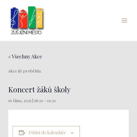
Přeskočit
Main
na
Menu
obsah
« Všechny Akce
akce již proběhla.
Koncert žáků školy
16 října, 2025 | 18:30
-
19:30
Přidat do kalendáře