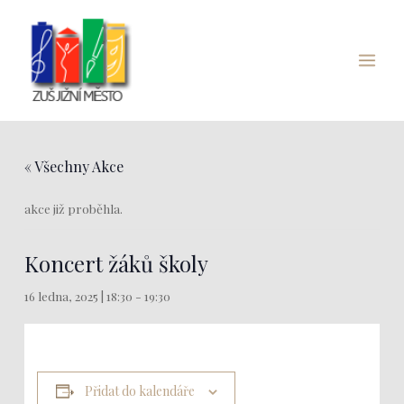
Přeskočit
Main
na
Menu
obsah
« Všechny Akce
akce již proběhla.
Koncert žáků školy
16 ledna, 2025 | 18:30
-
19:30
Přidat do kalendáře