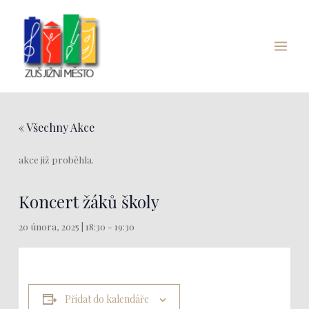
Přeskočit
Main
na
Menu
obsah
« Všechny Akce
akce již proběhla.
Koncert žáků školy
20 února, 2025 | 18:30
-
19:30
Přidat do kalendáře