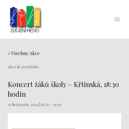
Přeskočit
Main
na
Menu
obsah
« Všechny Akce
akce již proběhla.
Koncert žáků školy – Křtinská, 18:30
hodin
21 listopadu, 2024 | 18:30
-
19:30