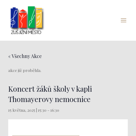
Přeskočit
Main
na
Menu
obsah
« Všechny Akce
akce již proběhla.
Koncert žáků školy v kapli
Thomayerovy nemocnice
15 května, 2025 | 15:30
-
16:30