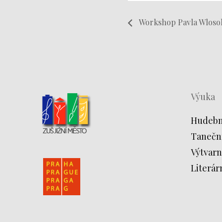
Workshop Pavla Wloso
Výuka
Hudebn
Tanečn
Výtvarn
Literár