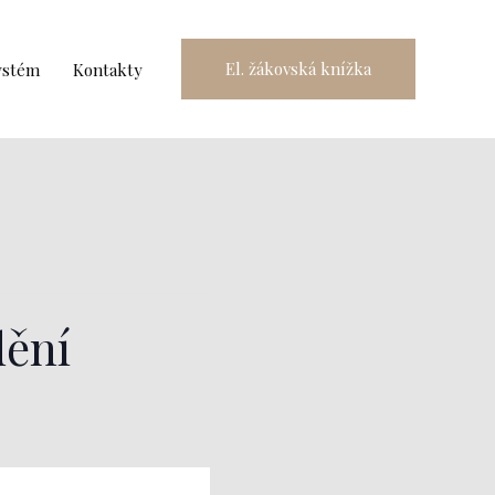
El. žákovská knížka
ystém
Kontakty
dění