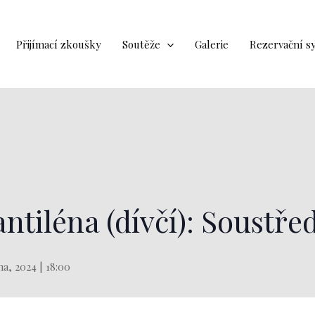
Přijímací zkoušky
Soutěže
Galerie
Rezervační s
ntiléna (dívčí): Soustře
na, 2024 | 18:00