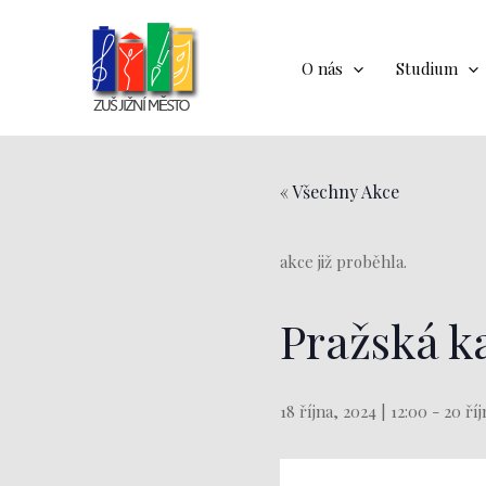
Přeskočit
na
obsah
O nás
Studium
« Všechny Akce
akce již proběhla.
Pražská ka
18 října, 2024 | 12:00
-
20 říj