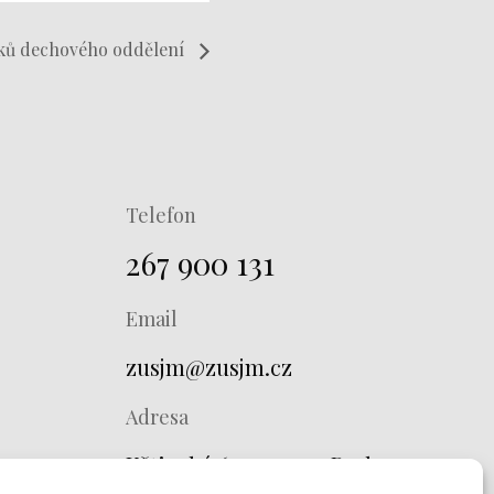
ků dechového oddělení
Telefon
267 900 131
Email
zusjm@zusjm.cz
Adresa
Křtinská 673, 149 00 Praha 4