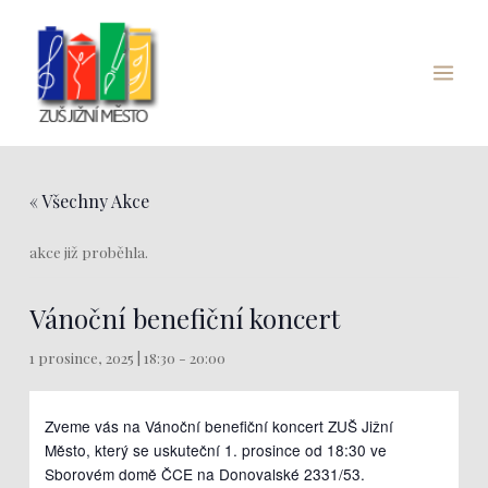
Přeskočit
Main
na
Menu
obsah
« Všechny Akce
akce již proběhla.
Vánoční benefiční koncert
1 prosince, 2025 | 18:30
-
20:00
Zveme vás na Vánoční benefiční koncert ZUŠ Jižní
Město, který se uskuteční 1. prosince od 18:30 ve
Sborovém domě ČCE na Donovalské 2331/53.