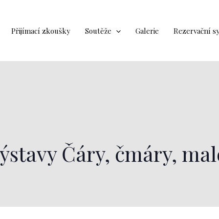
Přijímací zkoušky
Soutěže
Galerie
Rezervační s
výstavy Čáry, čmáry, ma