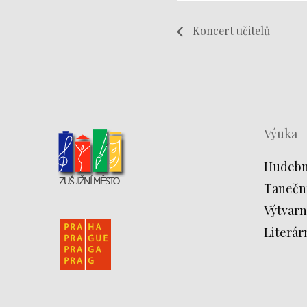
Koncert učitelů
Výuka
Hudebn
Tanečn
Výtvarn
Literár