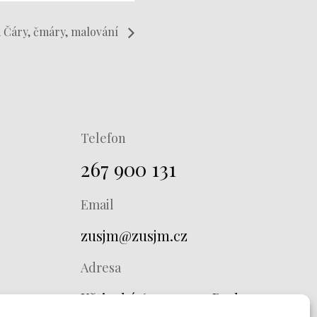
a Čáry, čmáry, malování
Telefon
267 900 131
Email
zusjm@zusjm.cz
Adresa
Křtinská 673, 149 00 Praha 4