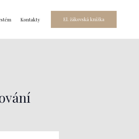
El. žákovská knížka
ystém
Kontakty
lování