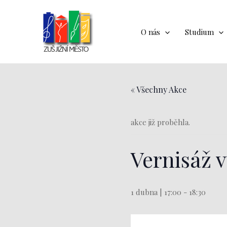
Přeskočit
na
obsah
O nás
Studium
« Všechny Akce
akce již proběhla.
Vernisáž 
1 dubna | 17:00
-
18:30