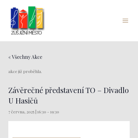
Přeskočit
Main
na
Menu
obsah
« Všechny Akce
akce již proběhla.
Závěrečné představení TO – Divadlo
U Hasičů
7 června, 2025 | 16:30
-
19:30