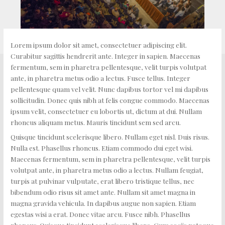
Lorem ipsum dolor sit amet, consectetuer adipiscing elit.
Curabitur sagittis hendrerit ante. Integer in sapien. Maecenas
fermentum, sem in pharetra pellentesque, velit turpis volutpat
ante, in pharetra metus odio a lectus. Fusce tellus. Integer
pellentesque quam vel velit. Nunc dapibus tortor vel mi dapibus
sollicitudin. Donec quis nibh at felis congue commodo. Maecenas
ipsum velit, consectetuer eu lobortis ut, dictum at dui. Nullam
rhoncus aliquam metus. Mauris tincidunt sem sed arcu.
Quisque tincidunt scelerisque libero. Nullam eget nisl. Duis risus.
Nulla est. Phasellus rhoncus. Etiam commodo dui eget wisi.
Maecenas fermentum, sem in pharetra pellentesque, velit turpis
volutpat ante, in pharetra metus odio a lectus. Nullam feugiat,
turpis at pulvinar vulputate, erat libero tristique tellus, nec
bibendum odio risus sit amet ante. Nullam sit amet magna in
magna gravida vehicula. In dapibus augue non sapien. Etiam
egestas wisi a erat. Donec vitae arcu. Fusce nibh. Phasellus
rhoncus. Quisque tincidunt scelerisque libero. Cum sociis natoque