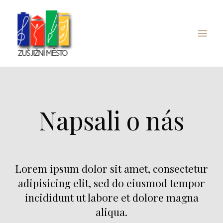
Přeskočit
Main
na
Menu
obsah
Napsali o nás
Lorem ipsum dolor sit amet, consectetur
adipisicing elit, sed do eiusmod tempor
incididunt ut labore et dolore magna
aliqua.