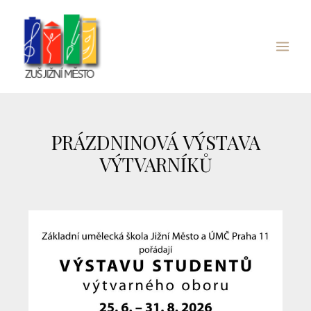
Přeskočit
Main
na
Menu
obsah
PRÁZDNINOVÁ VÝSTAVA
VÝTVARNÍKŮ