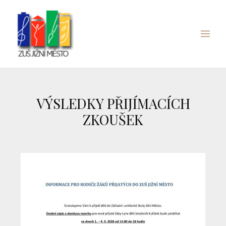
Přeskočit
Main
na
Menu
obsah
VÝSLEDKY PŘIJÍMACÍCH
ZKOUŠEK