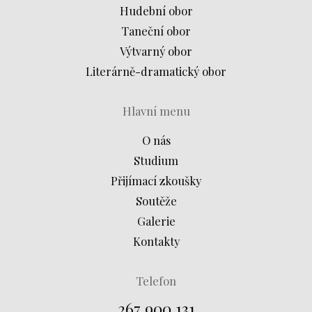
Hudební obor
Taneční obor
Výtvarný obor
Literárně-dramatický obor
Hlavní menu
O nás
Studium
Přijímací zkoušky
Soutěže
Galerie
Kontakty
Telefon
267 900 131