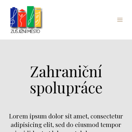
Přeskočit
Main
na
Menu
obsah
Zahraniční
spolupráce
Lorem ipsum dolor sit amet, consectetur
adipisicing elit, sed do eiusmod tempor