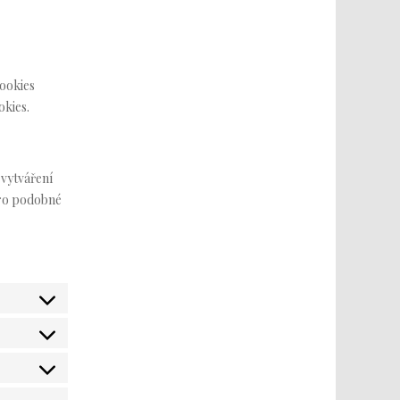
cookies
okies.
 vytváření
pro podobné