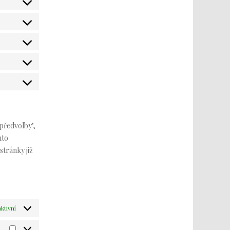
předvolby",
hto
tránky již
ktivní