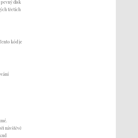
 pevný disk
ých třetích
Tento kód je
ování
ámé.
ři návštěvě
okud