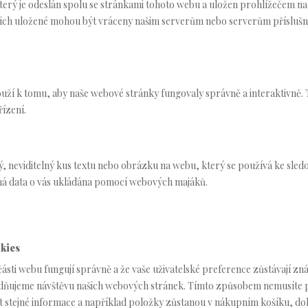
terý je odeslán spolu se stránkami tohoto webu a uložen prohlížečem na
 nich uložené mohou být vráceny našim serverům nebo serverům příslušn
uží k tomu, aby naše webové stránky fungovaly správně a interaktivně. 
ízení.
, neviditelný kus textu nebo obrázku na webu, který se používá ke sled
ná data o vás ukládána pomocí webových majáků.
kies
 části webu fungují správně a že vaše uživatelské preference zůstávají zn
ňujeme návštěvu našich webových stránek. Tímto způsobem nemusíte p
 stejné informace a například položky zůstanou v nákupním košíku, d