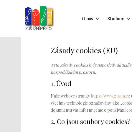
Přeskočit
na
obsah
O nás
Studium
Zásady cookies (EU)
Tyto Zásady cookies byly naposledy aktualiz
hospodářském prostoru.
1. Úvod
Naše webové stránky
https://www.zusjm.cz
všechny technologie označovány jako „cookies
dokumentu vás informujeme o používání co
2. Co jsou soubory cookies?