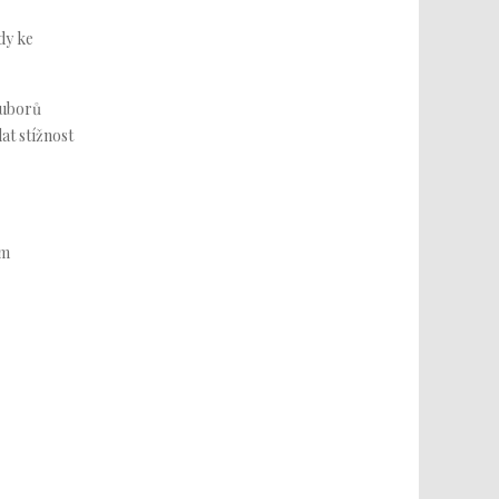
dy ke
ouborů
at stížnost
ím