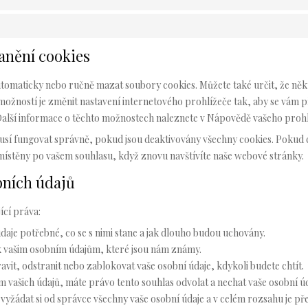
ranění cookies
omaticky nebo ručně mazat soubory cookies. Můžete také určit, že něk
možností je změnit nastavení internetového prohlížeče tak, aby se vám 
Další informace o těchto možnostech naleznete v Nápovědě vašeho prohl
sí fungovat správně, pokud jsou deaktivovány všechny cookies. Pokud 
ístěny po vašem souhlasu, když znovu navštívíte naše webové stránky.
obních údajů
ící práva:
daje potřebné, co se s nimi stane a jak dlouho budou uchovány.
k vašim osobním údajům, které jsou nám známy.
vit, odstranit nebo zablokovat vaše osobní údaje, kdykoli budete chtít.
 vašich údajů, máte právo tento souhlas odvolat a nechat vaše osobní ú
vyžádat si od správce všechny vaše osobní údaje a v celém rozsahu je př