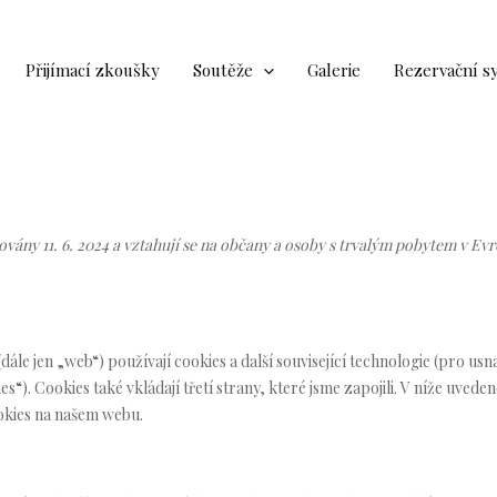
Přijímací zkoušky
Soutěže
Galerie
Rezervační s
ovány 11. 6. 2024 a vztahují se na občany a osoby s trvalým pobytem v E
(dále jen „web“) používají cookies a další související technologie (pro usn
“). Cookies také vkládají třetí strany, které jsme zapojili. V níže uvede
okies na našem webu.