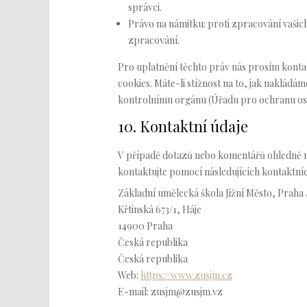
správci.
Právo na námitku: proti zpracování vašic
zpracování.
Pro uplatnění těchto práv nás prosím kontak
cookies. Máte-li stížnost na to, jak nakládám
kontrolnímu orgánu (Úřadu pro ochranu os
10. Kontaktní údaje
V případě dotazů nebo komentářů ohledně na
kontaktujte pomocí následujících kontaktníc
Základní umělecká škola Jižní Město, Praha 
Křtinská 673/1, Háje
14900 Praha
Česká republika
Česká republika
Web:
https://www.zusjm.cz
E-mail:
zusjm@
zusjm.vz