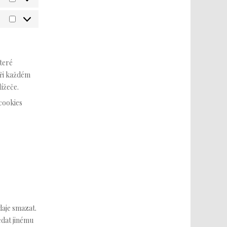
teré
při každém
ížeče.
cookies
daje smazat.
edat jinému