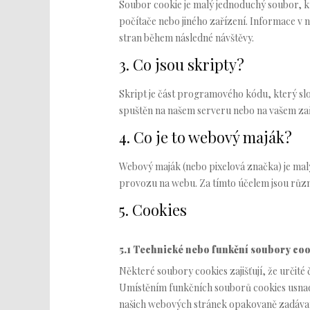
Soubor cookie je malý jednoduchý soubor, k
počítače nebo jiného zařízení. Informace v
stran během následné návštěvy.
3. Co jsou skripty?
Skript je část programového kódu, který slo
spuštěn na našem serveru nebo na vašem zař
4. Co je to webový maják?
Webový maják (nebo pixelová značka) je malý
provozu na webu. Za tímto účelem jsou růz
5. Cookies
5.1 Technické nebo funkční soubory coo
Některé soubory cookies zajišťují, že určité
Umístěním funkčních souborů cookies usnad
našich webových stránek opakovaně zadávat