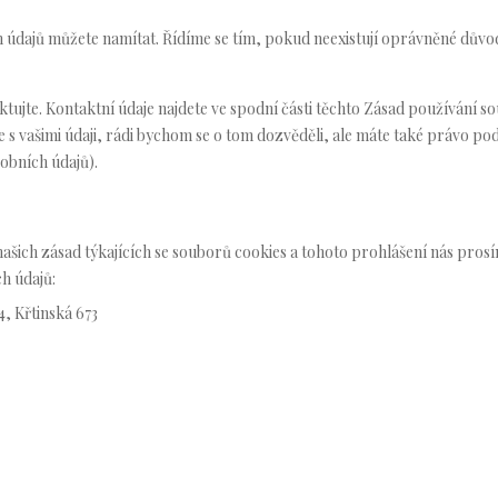
h údajů můžete namítat. Řídíme se tím, pokud neexistují oprávněné důvo
tujte. Kontaktní údaje najdete ve spodní části těchto Zásad používání s
e s vašimi údaji, rádi bychom se o tom dozvěděli, ale máte také právo pod
obních údajů).
šich zásad týkajících se souborů cookies a tohoto prohlášení nás pros
h údajů:
4, Křtinská 673