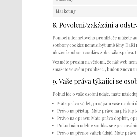
Marketing
8. Povolení/zakázání a odst
Pomocí internetového prohlížeče můžete aut
soubory cookies nemusí být umístěny. Další 
uložení souboru cookies zobrazila zpráva. 
Vezměte prosím na vědomí, že náš web nemu
smažete ve svém prohlížeči, budou znovu um
9. Vaše práva týkající se os
Pokud jde o vaše osobní údaje, máte následuj
Máte právo vědět, proč jsou vaše osobní ú
Právo na přístup: Máte právo na přístup 
Právo na opravu: Máte právo doplnit, opra
Pokud nám udělíte souhlas se zpracováním
Právo na přenos vašich údajů: Máte právo 