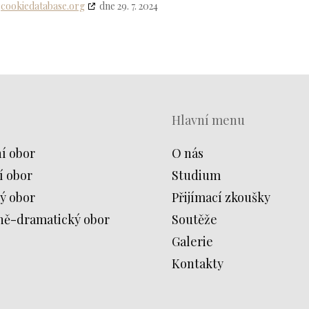
s
cookiedatabase.org
dne 29. 7. 2024
Hlavní menu
í obor
O nás
í obor
Studium
ý obor
Přijímací zkoušky
ně-dramatický obor
Soutěže
Galerie
Kontakty