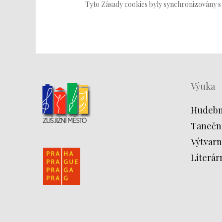
Tyto Zásady cookies byly synchronizovány 
Výuka
Hudebn
Tanečn
Výtvarn
Literár