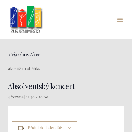
Přeskočit
Main
na
Menu
obsah
« Všechny Akce
akce již proběhla.
Absolventský koncert
4 června | 18:30
-
20:00
Přidat do kalendáře