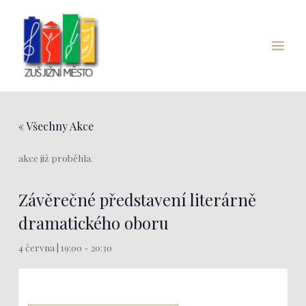
Přeskočit
Main
na
Menu
obsah
« Všechny Akce
akce již proběhla.
Závěrečné představení literárně
dramatického oboru
4 června | 19:00
-
20:30