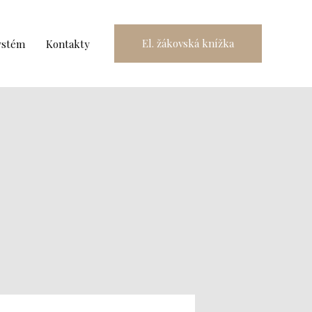
El. žákovská knížka
ystém
Kontakty