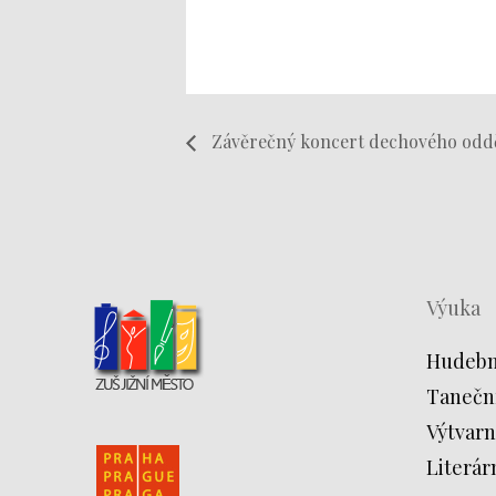
Závěrečný koncert dechového odd
Výuka
Hudebn
Tanečn
Výtvarn
Literár