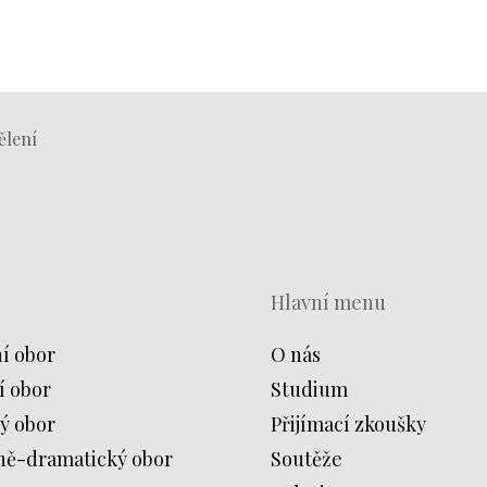
ělení
Hlavní menu
í obor
O nás
í obor
Studium
ý obor
Přijímací zkoušky
ně-dramatický obor
Soutěže