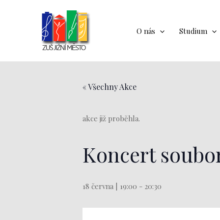
Přeskočit
na
obsah
O nás
Studium
« Všechny Akce
akce již proběhla.
Koncert soubo
18 června | 19:00
-
20:30