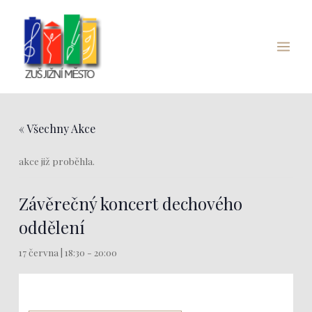
Přeskočit
Main
na
Menu
obsah
« Všechny Akce
akce již proběhla.
Závěrečný koncert dechového
oddělení
17 června | 18:30
-
20:00