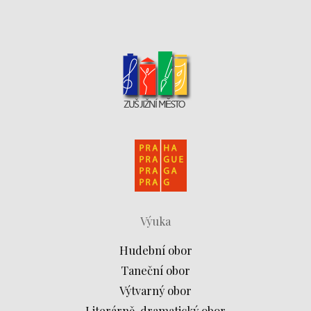
Výuka
Hudební obor
Taneční obor
Výtvarný obor
Literárně-dramatický obor