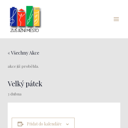
Přeskočit
Main
na
Menu
obsah
« Všechny Akce
akce již proběhla.
Velký pátek
3 dubna
Přidat do kalendáře