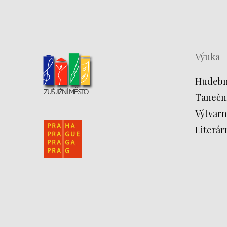
Výuka
Hudebn
Tanečn
Výtvarn
Literár