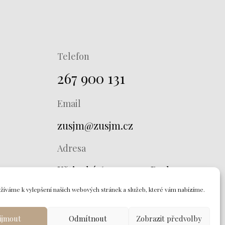
Telefon
267 900 131
Email
zusjm@zusjm.cz
Adresa
Křtinská 673, 149 00 Praha 4
žíváme k vylepšení našich webových stránek a služeb, které vám nabízíme.
ijmout
Odmítnout
Zobrazit předvolby