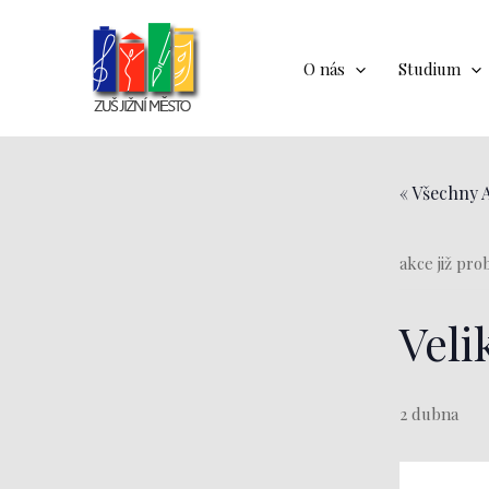
Přeskočit
na
obsah
O nás
Studium
« Všechny 
akce již pro
Veli
2 dubna