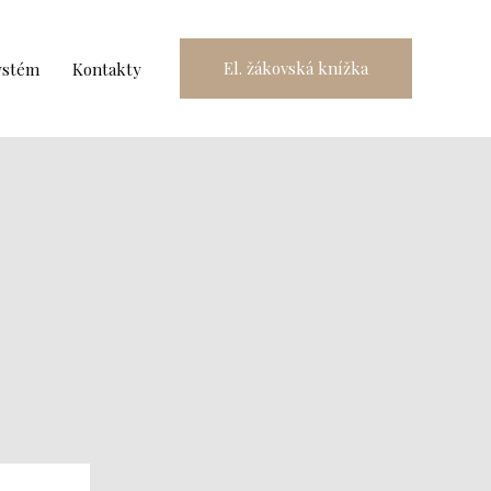
El. žákovská knížka
ystém
Kontakty