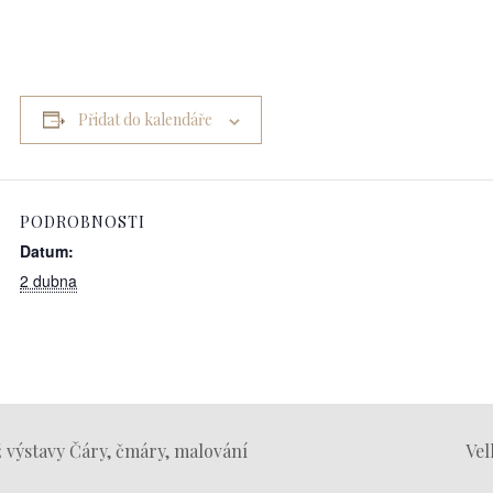
Přidat do kalendáře
PODROBNOSTI
Datum:
2 dubna
 výstavy Čáry, čmáry, malování
Vel