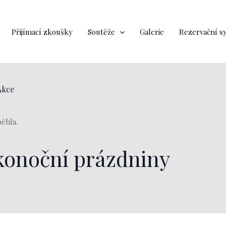
Přijímací zkoušky
Soutěže
Galerie
Rezervační s
Akce
běhla.
konoční prázdniny