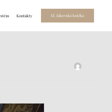
El. žákovská knížka
ystém
Kontakty