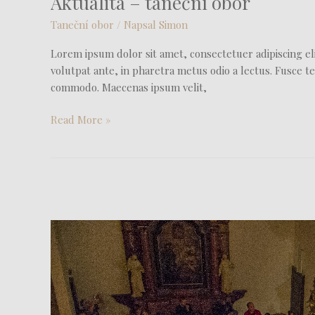
Aktualita – taneční obor
Taneční obor
/ Napsal
Simon
Lorem ipsum dolor sit amet, consectetuer adipiscing eli
volutpat ante, in pharetra metus odio a lectus. Fusce te
commodo. Maecenas ipsum velit,
Read More »
Aktualita
–
hudební
obor