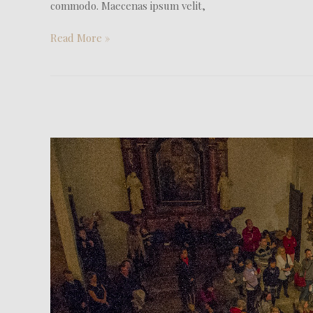
commodo. Maecenas ipsum velit,
Read More »
Aktualita
–
taneční
obor