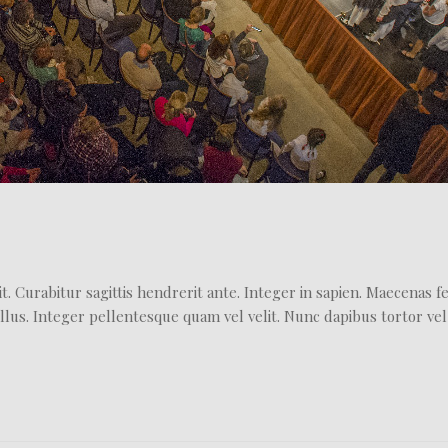
t. Curabitur sagittis hendrerit ante. Integer in sapien. Maecenas 
llus. Integer pellentesque quam vel velit. Nunc dapibus tortor vel 