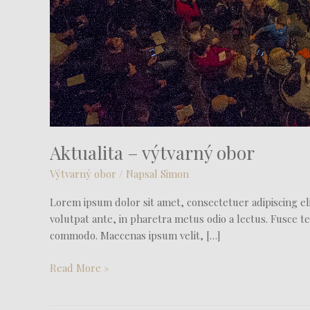
Aktualita – výtvarný obor
Výtvarný obor
/ Napsal
Simon
Lorem ipsum dolor sit amet, consectetuer adipiscing eli
volutpat ante, in pharetra metus odio a lectus. Fusce te
commodo. Maecenas ipsum velit, […]
Read More »