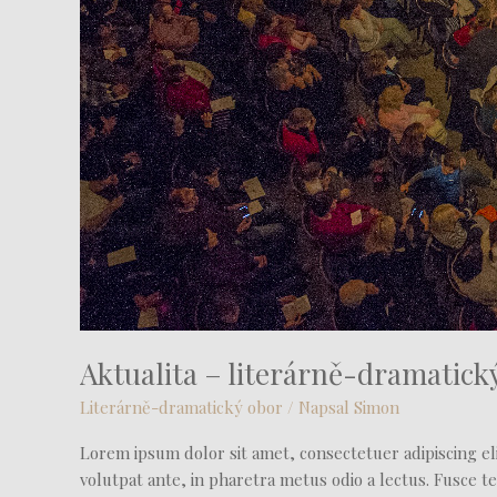
Aktualita – literárně-dramatick
Literárně-dramatický obor
/ Napsal
Simon
Lorem ipsum dolor sit amet, consectetuer adipiscing eli
volutpat ante, in pharetra metus odio a lectus. Fusce te