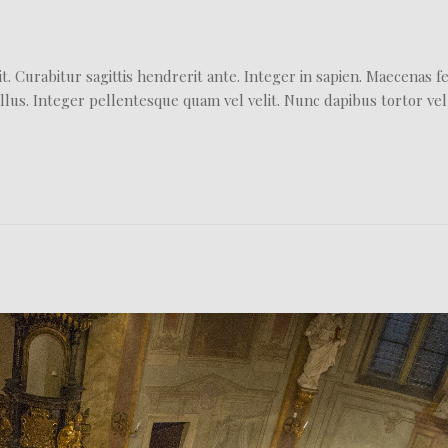
t. Curabitur sagittis hendrerit ante. Integer in sapien. Maecenas 
llus. Integer pellentesque quam vel velit. Nunc dapibus tortor vel 